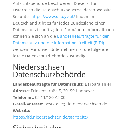
Aufsichtsbehörde beschweren. Diese ist für
Österreich die Datenschutzbehörde, deren Website
Sie unter
https://www.dsb.gv.at/
finden. In
K
Deutschland gibt es für jedes Bundesland einen
o
Datenschutzbeauftragten. Für nähere Informationen
n
können Sie sich an die
Bundesbeauftragte für den
t
Datenschutz und die Informationsfreiheit (BfDI)
a
wenden. Für unser Unternehmen ist die folgende
k
lokale Datenschutzbehörde zuständig:
t
Niedersachsen
Datenschutzbehörde
Landesbeauftragte für Datenschutz:
Barbara Thiel
Adresse:
Prinzenstraße 5, 30159 Hannover
Telefonnr.:
05 11/120-45 00
E-Mail-Adresse:
poststelle@lfd.niedersachsen.de
Website:
https://lfd.niedersachsen.de/startseite/