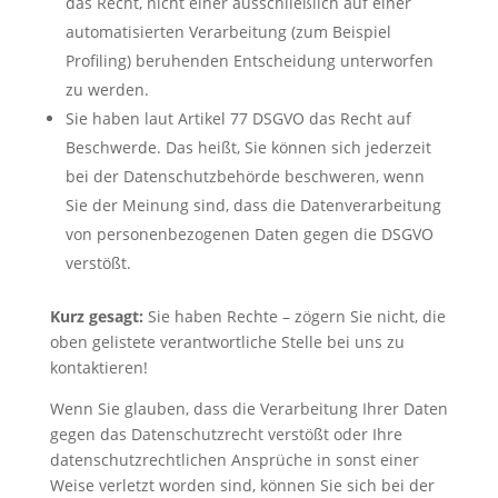
das Recht, nicht einer ausschließlich auf einer
automatisierten Verarbeitung (zum Beispiel
Profiling) beruhenden Entscheidung unterworfen
zu werden.
Sie haben laut Artikel 77 DSGVO das Recht auf
Beschwerde. Das heißt, Sie können sich jederzeit
bei der Datenschutzbehörde beschweren, wenn
Sie der Meinung sind, dass die Datenverarbeitung
von personenbezogenen Daten gegen die DSGVO
Startseite
verstößt.
Tickets
Kurz gesagt:
Sie haben Rechte – zögern Sie nicht, die
oben gelistete verantwortliche Stelle bei uns zu
Sponsoring
kontaktieren!
die
WIESN
Wenn Sie glauben, dass die Verarbeitung Ihrer Daten
gegen das Datenschutzrecht verstößt oder Ihre
Warenkorb
datenschutzrechtlichen Ansprüche in sonst einer
Weise verletzt worden sind, können Sie sich bei der