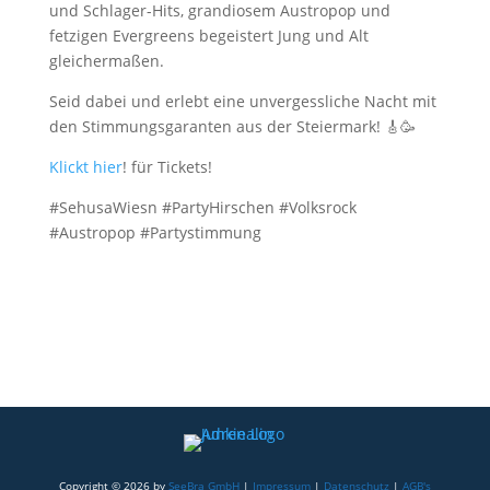
und Schlager-Hits, grandiosem Austropop und
fetzigen Evergreens begeistert Jung und Alt
gleichermaßen.
K
Seid dabei und erlebt eine unvergessliche Nacht mit
o
den Stimmungsgaranten aus der Steiermark! 🎸🥳
n
t
Klickt hier
! für Tickets!
a
#SehusaWiesn #PartyHirschen #Volksrock
k
#Austropop #Partystimmung
t
Copyright © 2026 by
SeeBra GmbH
|
Impressum
|
Datenschutz
|
AGB's