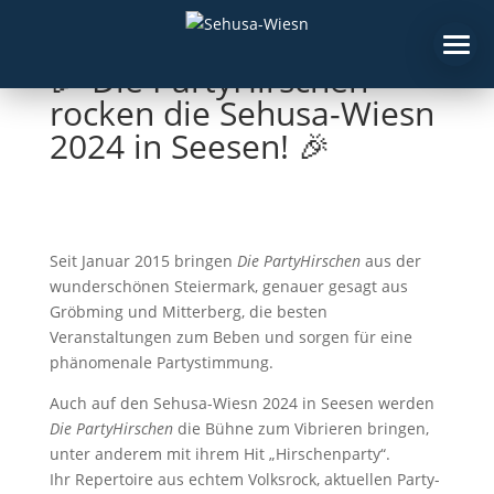
🎉 Die PartyHirschen
rocken die Sehusa-Wiesn
2024 in Seesen! 🎉
Seit Januar 2015 bringen
Die PartyHirschen
aus der
Startseite
wunderschönen Steiermark, genauer gesagt aus
Tickets
Gröbming und Mitterberg, die besten
Veranstaltungen zum Beben und sorgen für eine
Sponsoring
phänomenale Partystimmung.
die
WIESN
Auch auf den Sehusa-Wiesn 2024 in Seesen werden
Die PartyHirschen
die Bühne zum Vibrieren bringen,
Warenkorb
unter anderem mit ihrem Hit „Hirschenparty“.
Ihr Repertoire aus echtem Volksrock, aktuellen Party-