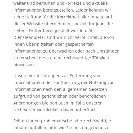
weiter und bemühen uns korrekte und aktuelle
Startseite
Informationen bereitzustellen. Leider können wir
Tickets
keine Haftung für die Korrektheit aller Inhalte auf
dieser Website übernehmen, speziell für jene, die
Sponsoring
seitens Dritter bereitgestellt wurden. Als
Diensteanbieter sind wir nicht verpflichtet, die von
die
WIESN
Ihnen übermittelten oder gespeicherten
Informationen zu überwachen oder nach Umständen
Warenkorb
zu forschen, die auf eine rechtswidrige Tätigkeit
hinweisen.
Unsere Verpflichtungen zur Entfernung von
Informationen oder zur Sperrung der Nutzung von
Informationen nach den allgemeinen Gesetzen
K
aufgrund von gerichtlichen oder behördlichen
o
Anordnungen bleiben auch im Falle unserer
n
Nichtverantwortlichkeit davon unberührt.
t
a
Sollten Ihnen problematische oder rechtswidrige
k
Inhalte auffallen, bitte wir Sie uns umgehend zu
t